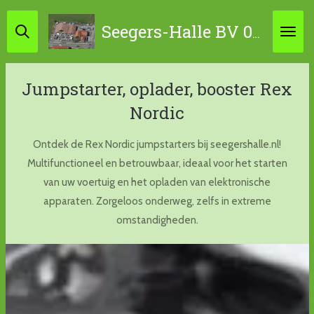
Ga
Seegers-Halle BV 0314-631798 / 06-45867034
direct
naar
de
Jumpstarter, oplader, booster Rex
hoofdinhoud
Nordic
Ontdek de Rex Nordic jumpstarters bij seegershalle.nl!
Multifunctioneel en betrouwbaar, ideaal voor het starten
van uw voertuig en het opladen van elektronische
apparaten. Zorgeloos onderweg, zelfs in extreme
omstandigheden.