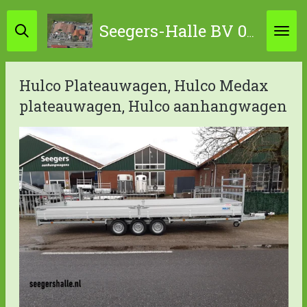
Ga
Seegers-Halle BV 0314-631798 / 06-45867034
direct
naar
de
Hulco Plateauwagen, Hulco Medax
hoofdinhoud
plateauwagen, Hulco aanhangwagen