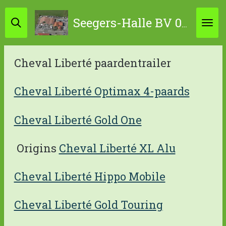
Ga
Seegers-Halle BV 0314-631798 / 06-45867034
direct
naar
de
Cheval Liberté paardentrailer
hoofdinhoud
Cheval Liberté Optimax 4-paards
Cheval Liberté Gold One
Origins
Cheval Liberté XL Alu
Cheval Liberté Hippo Mobile
Cheval Liberté Gold Touring