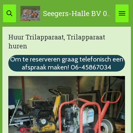
Ga
Seegers-Halle BV 0314-631798 / 06-45867034
direct
naar
de
Huur Trilapparaat, Trilapparaat
hoofdinhoud
huren
Om te reserveren graag telefonisch een
afspraak maken! 06-45867034