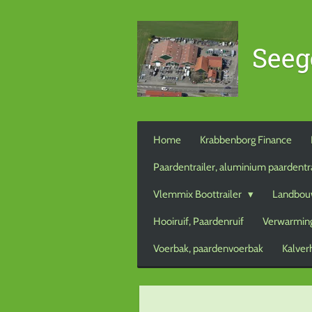
Ga
direct
Seeg
naar
de
hoofdinhoud
Home
Krabbenborg Finance
Paardentrailer, aluminium paardentr
Vlemmix Boottrailer
Landbou
Hooiruif, Paardenruif
Verwarming
Voerbak, paardenvoerbak
Kalver