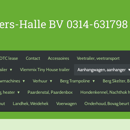
ers-Halle BV 0314-631798
DTC lease
Contact
Accessoires
Veetrailer, veetransport
ailer
Vlemmix Tiny House trailer
Aanhangwagen, aanhanger
wmachines
Verhuur
Berg Trampoline
Berg Skelter, 
, heater
Paardenstal, Paardenbox
Hondenkennel, Nachthok 
hut
Landhek, Weidehek
Voerwagen
Onderhoud, Bovag beurt