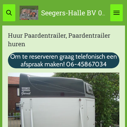
Ga
Seegers-Halle BV 0314-631798 / 06-45867034
direct
naar
de
Huur Paardentrailer, Paardentrailer
hoofdinhoud
huren
Om te reserveren graag telefonisch een
afspraak maken! 06-45867034