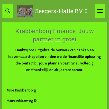
Ga
Seegers-Halle BV 0314-631798 / 06-45867034
direct
naar
de
Krabbenborg Finance: Jouw
hoofdinhoud
partner in groei
Dankzij ons uitgebreide netwerk van banken en
leasemaatschappijen vinden we de financiële oplossing
die perfect bij jouw plannen past. Snel, volledig
onafhankelijk en altijd transparant.
Mike Krabbenborg
Harreveldseweg 15