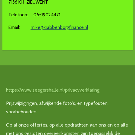
7136 KH ZIEUWENT
Telefoon: 06-19024471
Email:
mike@krabbenborgfinance.nl
https://www.seegershalle.nl/privacyverklaring
Prijswijzigingen, afwijkende foto's, en typefouten
voorbehouden.
Op al onze offertes, op alle opdrachten aan ons en op alle
met ons gesloten overeenkomsten zijn toepasselijk de