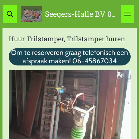
Ga
Seegers-Halle BV 0314-631798 / 06-45867034
direct
naar
de
Huur Trilstamper, Trilstamper huren
hoofdinhoud
Om te reserveren graag telefonisch een
afspraak maken! 06-45867034