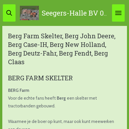
Ga
Seegers-Halle BV 0314-631798 / 06-45867034
direct
naar
de
Berg Farm Skelter, Berg John Deere,
hoofdinhoud
Berg Case-IH, Berg New Holland,
Berg Deutz-Fahr, Berg Fendt, Berg
Claas
BERG FARM SKELTER
BERG Farm
Voor de echte fans heeft
Berg
een skelter met
tractorbanden gebouwd.
Waarmee je de boer op kunt, maar ook kunt meewerken