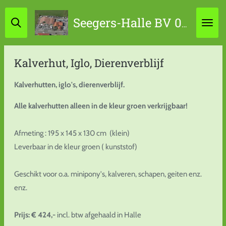
Ga
Seegers-Halle BV 0314-631798 / 06-45867034
direct
naar
de
Kalverhut, Iglo, Dierenverblijf
hoofdinhoud
Kalverhutten, iglo's, dierenverblijf.
Alle kalverhutten alleen in de kleur groen verkrijgbaar!
Afmeting : 195 x 145 x 130 cm (klein)
Leverbaar in de kleur groen ( kunststof)
Geschikt voor o.a. minipony's, kalveren, schapen, geiten enz.
enz.
Prijs: € 424,-
incl. btw afgehaald in Halle