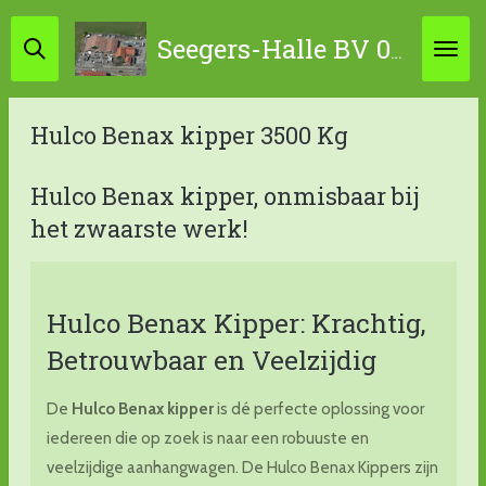
Ga
Seegers-Halle BV 0314-631798 / 06-45867034
direct
naar
de
Hulco Benax kipper 3500 Kg
hoofdinhoud
Hulco Benax kipper, onmisbaar bij
het zwaarste werk!
Hulco Benax Kipper: Krachtig,
Betrouwbaar en Veelzijdig
De
Hulco Benax kipper
is dé perfecte oplossing voor
iedereen die op zoek is naar een robuuste en
veelzijdige aanhangwagen. De Hulco Benax Kippers zijn