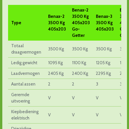
Benax-2
Ben
Benax-2
3500 Kg
Benax-3
350
Type
3500 Kg
405x203
3500 Kg
405
405x203
Go-
405x203
Go-
Getter
Gett
Totaal
3500 Kg
3500 Kg
3500 Kg
3500
draagvermogen
Ledig gewicht
1095 Kg
1100 Kg
1205 Kg
1215
Laadvermogen
2405 Kg
2400 Kg
2295 Kg
2285
Aantal assen
2
2
3
3
Geremde
V
V
V
V
uitvoering
Kiepbediening
V
V
V
V
elektrisch
Driezijdige