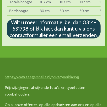
Totale hoogte
107 cm
107 cm
107 cm
107 
Bordhoogte
30 cm
30 cm
30 cm
30 
Wilt u meer informatie bel dan 0314-
631798 of klik hier, dan kunt u via ons
contactformulier een email verzenden.
https://www.seegershalle.nl/privacyverklaring
Prijswijzigingen, afwijkende foto's, en typefouten
voorbehouden.
Op al onze offertes, op alle opdrachten aan ons en op alle