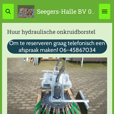
Ga
Seegers-Halle BV 0314-631798 / 06-45867034
direct
naar
de
Huur hydraulische onkruidborstel
hoofdinhoud
Om te reserveren graag telefonisch een
afspraak maken! 06-45867034