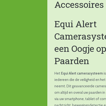
Accessoires
Equi Alert
Camerasyste
een Oogje o
Paarden
Het
Equi Alert camerasysteem
i
iedereen die de veiligheid en het
neemt. Dit geavanceerde camera
om altijd en overal uw paarden i
via uw smartphone, tablet of com
nachtzicht, bewegingsdetectie e