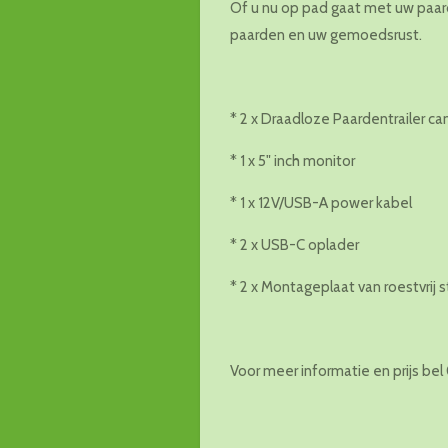
Of u nu op pad gaat met uw paarde
paarden en uw gemoedsrust.
* 2 x Draadloze Paardentrailer c
* 1 x 5" inch monitor
* 1 x 12V/USB-A power kabel
* 2 x USB-C oplader
* 2 x Montageplaat van roestvrij s
Voor meer informatie en prijs bel