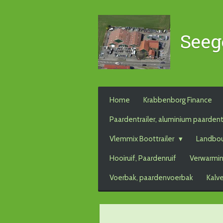
Ga
direct
Seeg
naar
de
hoofdinhoud
Home
Krabbenborg Finance
Paardentrailer, aluminium paardent
Vlemmix Boottrailer
Landbo
Hooiruif, Paardenruif
Verwarmin
Voerbak, paardenvoerbak
Kalv