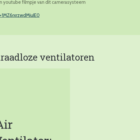
een youtube filmpje van dit camerasysteem
i=1MZ6rxrzwdMiuIE0
draadloze ventilatoren
Air