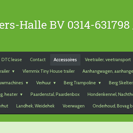
ers-Halle BV 0314-631798
DTC lease
Contact
Accessoires
Veetrailer, veetransport
railer
Vlemmix Tiny House trailer
Aanhangwagen, aanhang
uwmachines
Verhuur
Berg Trampoline
Berg Skelter
g, heater
Paardenstal, Paardenbox
Hondenkennel, Nachth
erhut
Landhek, Weidehek
Voerwagen
Onderhoud, Bovag b