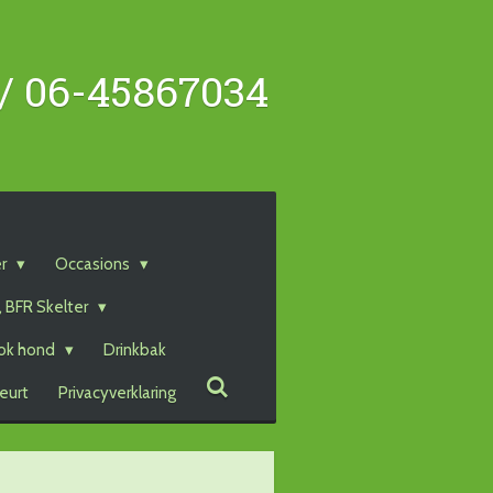
 / 06-45867034
er
Occasions
, BFR Skelter
ok hond
Drinkbak
eurt
Privacyverklaring