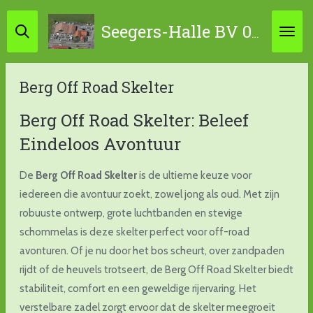
Ga
Seegers-Halle BV 0314-631798 / 06-45867034
direct
naar
de
Berg Off Road Skelter
hoofdinhoud
Berg Off Road Skelter: Beleef
Eindeloos Avontuur
De
Berg Off Road Skelter
is de ultieme keuze voor
iedereen die avontuur zoekt, zowel jong als oud. Met zijn
robuuste ontwerp, grote luchtbanden en stevige
schommelas is deze skelter perfect voor off-road
avonturen. Of je nu door het bos scheurt, over zandpaden
rijdt of de heuvels trotseert, de Berg Off Road Skelter biedt
stabiliteit, comfort en een geweldige rijervaring. Het
verstelbare zadel zorgt ervoor dat de skelter meegroeit