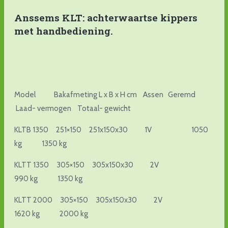
Anssems KLT: achterwaartse kippers
met handbediening.
Model Bakafmeting L x B x H cm Assen Geremd
Laad- vermogen Totaal- gewicht
KLTB 1350 251×150 251x150x30 1V 1050
kg 1350 kg
KLTT 1350 305×150 305x150x30 2V
990 kg 1350 kg
KLTT 2000 305×150 305x150x30 2V
1620 kg 2000 kg