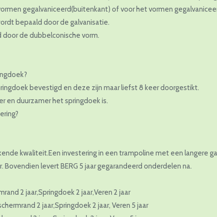
 vormen gegalvaniceerd(buitenkant) of voor het vormen gegalvaniceer
rdt bepaald door de galvanisatie.
d door de dubbelconische vorm.
ingdoek?
ingdoek bevestigd en deze zijn maar liefst 8 keer doorgestikt.
er en duurzamer het springdoek is.
ering?
ekende kwaliteit.Een investering in een trampoline met een langere g
r. Bovendien levert BERG 5 jaar gegarandeerd onderdelen na.
mrand 2 jaar,Springdoek 2 jaar,Veren 2 jaar
chermrand 2 jaar,Springdoek 2 jaar, Veren 5 jaar