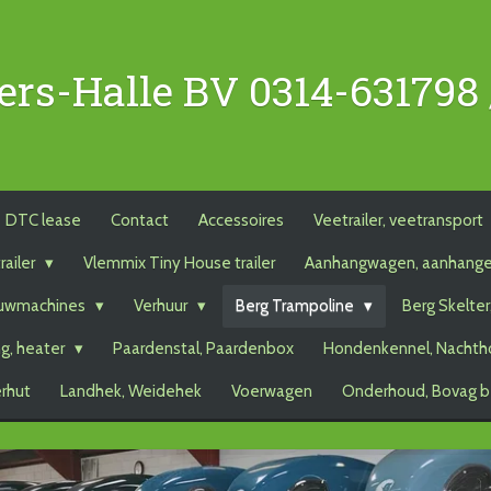
ers-Halle BV 0314-631798
DTC lease
Contact
Accessoires
Veetrailer, veetransport
railer
Vlemmix Tiny House trailer
Aanhangwagen, aanhang
uwmachines
Verhuur
Berg Trampoline
Berg Skelter
g, heater
Paardenstal, Paardenbox
Hondenkennel, Nachth
erhut
Landhek, Weidehek
Voerwagen
Onderhoud, Bovag b