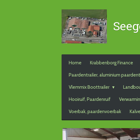
Ga
direct
Seeg
naar
de
hoofdinhoud
Home
Krabbenborg Finance
Paardentrailer, aluminium paardent
Vlemmix Boottrailer
Landbo
Hooiruif, Paardenruif
Verwarmin
Voerbak, paardenvoerbak
Kalv