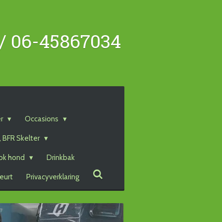
 / 06-45867034
er
Occasions
, BFR Skelter
ok hond
Drinkbak
eurt
Privacyverklaring