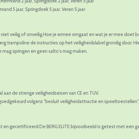
hermrand 2 jaar, Springdoek 2 jaar, Veren 5 jaar
mrand 5 jaar, Springdoek 5 jaar, Veren 5 jaar
 niet veilig of onveilig.Hoe je ermee omgaat en wat je er mee doet b
erg trampoline de instructies op het veiligheidslabel grondig door. Hie
ne mag springen en geen salto's mag maken.
l aan de strenge veiligheidseisen van CE en TUV.
oedgekeurd volgens "besluit veiligheidattractie en speeltoestellen".
t en gecertificeerd.De BERG ELITE bijvoorbeeld is getest met een g