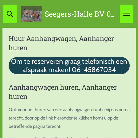
Ga
Seegers-Halle BV 0314-631798 / 06-45867034
direct
naar
de
Huur Aanhangwagen, Aanhanger
hoofdinhoud
huren
Om te reserveren graag telefonisch een
afspraak maken! 06-45867034
Aanhangwagen huren, Aanhanger
huren
Ook voor het huren van een aanhangwagen kunt u bij ons prima
terecht, door op de link hieronder te klikken komt u op de
betreffende pagina terecht.