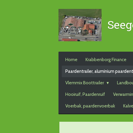
Ga
direct
Seeg
naar
de
hoofdinhoud
Home
Krabbenborg Finance
Paardentrailer, aluminium paardent
Vlemmix Boottrailer
Landbo
Hooiruif, Paardenruif
Verwarmin
Voerbak, paardenvoerbak
Kalv