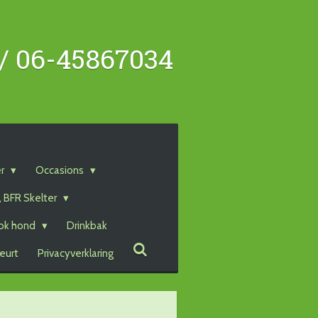
 / 06-45867034
er
Occasions
, BFR Skelter
ok hond
Drinkbak
eurt
Privacyverklaring