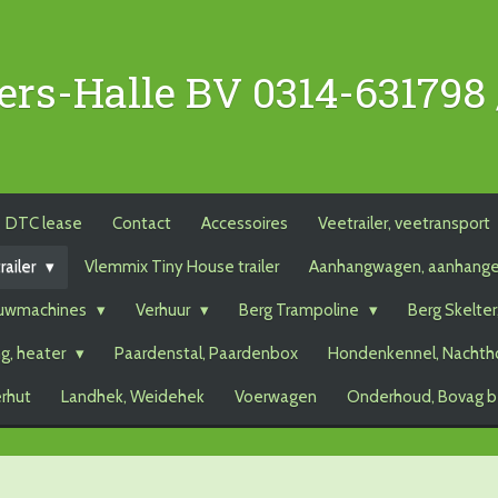
ers-Halle BV 0314-631798
DTC lease
Contact
Accessoires
Veetrailer, veetransport
railer
Vlemmix Tiny House trailer
Aanhangwagen, aanhang
uwmachines
Verhuur
Berg Trampoline
Berg Skelter
g, heater
Paardenstal, Paardenbox
Hondenkennel, Nachth
erhut
Landhek, Weidehek
Voerwagen
Onderhoud, Bovag b