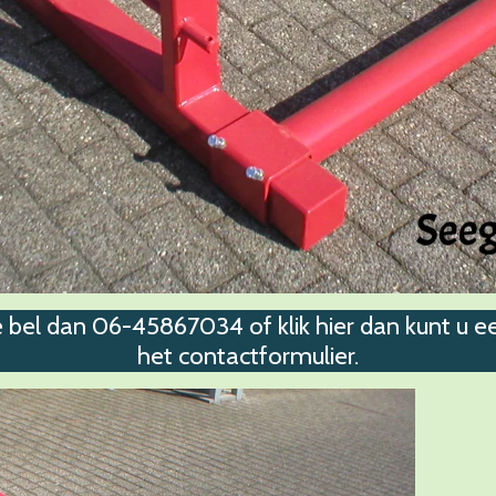
e bel dan 06-45867034 of klik hier dan kunt u e
het contactformulier.