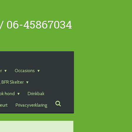
 / 06-45867034
er
Occasions
, BFR Skelter
ok hond
Drinkbak
eurt
Privacyverklaring