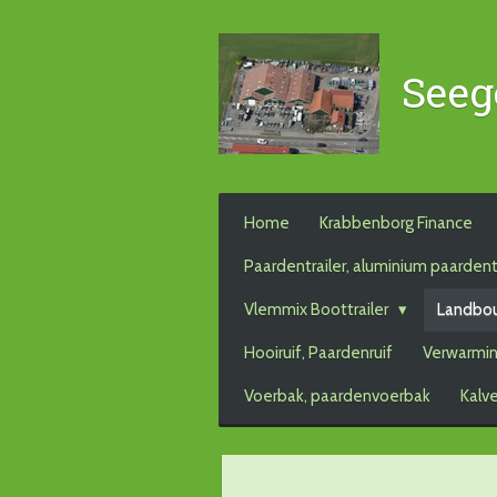
Ga
direct
Seeg
naar
de
hoofdinhoud
Home
Krabbenborg Finance
Paardentrailer, aluminium paardent
Vlemmix Boottrailer
Landbo
Hooiruif, Paardenruif
Verwarmin
Voerbak, paardenvoerbak
Kalv