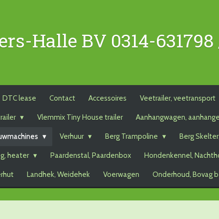
ers-Halle BV 0314-631798
DTC lease
Contact
Accessoires
Veetrailer, veetransport
railer
Vlemmix Tiny House trailer
Aanhangwagen, aanhang
uwmachines
Verhuur
Berg Trampoline
Berg Skelter
g, heater
Paardenstal, Paardenbox
Hondenkennel, Nachth
erhut
Landhek, Weidehek
Voerwagen
Onderhoud, Bovag b