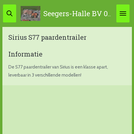
Ga
Seegers-Halle BV 0314-631798 / 06-45867034
direct
naar
de
Sirius S77 paardentrailer
hoofdinhoud
Informatie
De S77 paardentrailer van Sirius is een klasse apart,
leverbaar in 3 verschillende modellen!